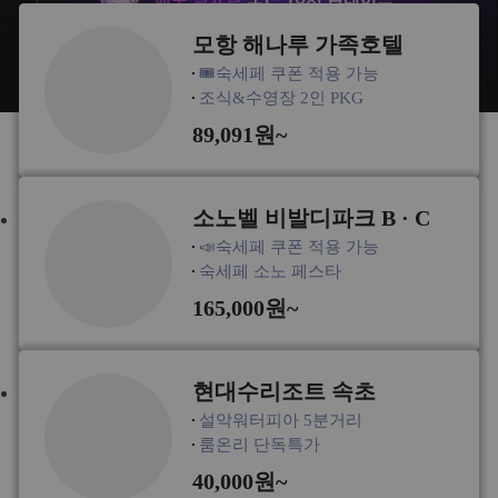
모항 해나루 가족호텔
🎟️숙세페 쿠폰 적용 가능
조식&수영장 2인 PKG
89,091원~
소노벨 비발디파크 B · C
📣숙세페 쿠폰 적용 가능
숙세페 소노 페스타
165,000원~
현대수리조트 속초
설악워터피아 5분거리
룸온리 단독특가
40,000원~