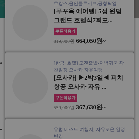
호캉스,올인클루시브,공항픽업
[푸꾸옥 에어텔] 5성 윈덤
그랜드 호텔식7회포...
쿠폰적용가
664,050원~
819,000원
[항공+호텔] 오전출발-저녁귀국 꽉
찬일정 오사카 자유여행
[오사카] ▶2박3일◀ 피치
항공 오사카 자유 ...
쿠폰적용가
367,630원~
559,000원
유럽 베스트 여행지, 자유로운 일정
변경