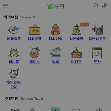
해외여행
Overseas Trip
해외항공
해외호텔
해외여행
일본배편
일본리조트
허니문
몰디브
발리
마카오
료칸
해외법인/
단체
국내여행
Domestic Travel