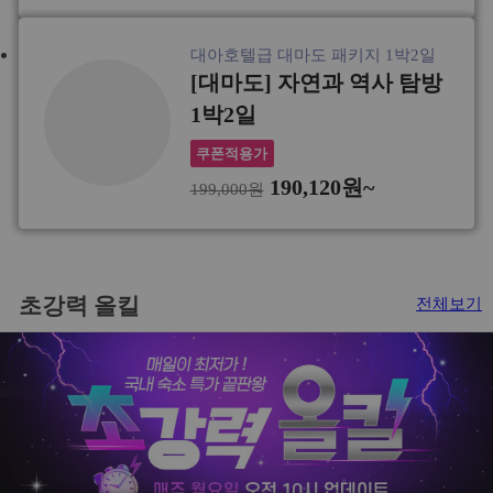
대아호텔급 대마도 패키지 1박2일
[대마도] 자연과 역사 탐방
1박2일
쿠폰적용가
190,120원~
199,000원
초강력 올킬
전체보기