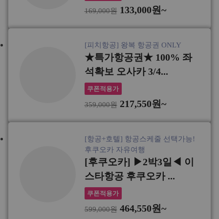
133,000원~
169,000원
[피치항공] 왕복 항공권 ONLY
★특가항공권★ 100% 좌
석확보 오사카 3/4...
쿠폰적용가
217,550원~
359,000원
[항공+호텔] 항공스케줄 선택가능!
후쿠오카 자유여행
[후쿠오카] ▶2박3일◀ 이
스타항공 후쿠오카 ...
쿠폰적용가
464,550원~
599,000원