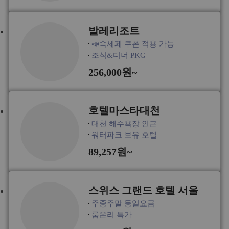
발레리조트
📣숙세페 쿠폰 적용 가능
조식&디너 PKG
256,000원~
호텔마스타대천
대천 해수욕장 인근
워터파크 보유 호텔
89,257원~
스위스 그랜드 호텔 서울
주중주말 동일요금
룸온리 특가