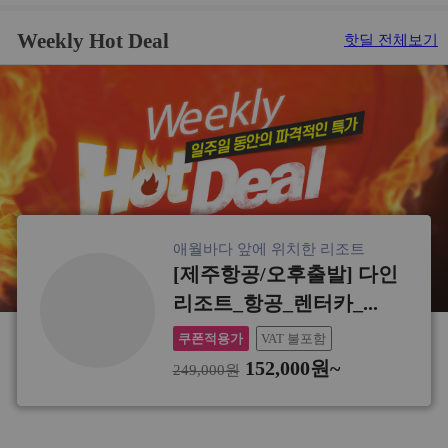
Weekly Hot Deal
핫딜 전체보기
애월바다 앞에 위치한 리조트
[제주항공/오후출발] 다인
리조트_항공_렌터카_...
쿠폰적용가
VAT 불포함
152,000원~
249,000원