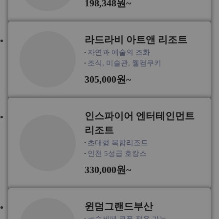
198,348원~
라드라비 아트앤 리조트
자연과 예술의 조화
조식, 미술관, 웰컴쿠키
305,000원~
인스파이어 엔터테인먼트
리조트
초대형 복합리조트
인천 5성급 호캉스
330,000원~
윈덤그랜드부산
📣숙세페 쿠폰 적용 가능