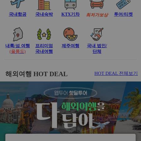
국내항공
국내숙박
KTX기차
투어/티켓
최
저
가
보
상
내륙/섬 여행
프리미엄
제주여행
국내 법인/
(울릉도)
국내여행
단체
해외여행 HOT DEAL
HOT DEAL 전체보기