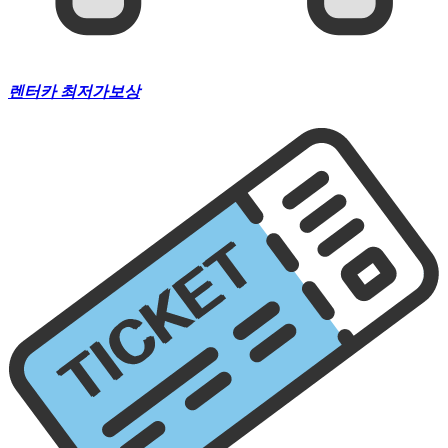
렌
터
카
최
저
가
보
상