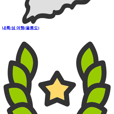
내륙/섬 여행
(울릉도)