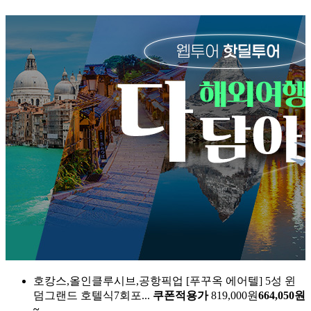
호캉스,올인클루시브,공항픽업
[푸꾸옥 에어텔] 5성 윈
덤그랜드 호텔식7회포...
쿠폰적용가
819,000원
664,050원
~