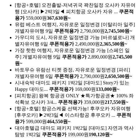
[항공+호텔] 오전출발-저녁귀국 꽉찬일정 오사카 자유여
행
[오사카] ▶2박3일◀ 피치항공 오사카 자유 ...
쿠폰적
용가
559,000원
367,630원~
유럽 베스트 여행지, 자유로운 일정변경
[이탈리아 일주]
개별자유여행 9일
쿠폰적용가
2,790,000원
2,745,500원~
가우디의 도시, 자유로운 일정변경 가능
[바르셀로나] 개
별자유여행 6일
쿠폰적용가
2,490,000원
2,365,500원~
가장 핫한 여행지, 자유로운 일정변경 가능
[스페인 일
주] 개별자유여행 9일
쿠폰적용가
2,890,000원
2,745,500
원~
바토무슈 유람선 티켓 증정, 자유로운 일정변경
[파리]
개별자유여행 6일
쿠폰적용가
2,790,000원
2,650,500원~
시내숙박 대마도 패키지 1박2일
[대마도] Story가 있는
Happy 대마도...
쿠폰적용가
169,000원
133,000원~
[피치항공] 왕복 항공권 ONLY
★특가항공권★ 100% 좌
석확보 오사카 3/4...
쿠폰적용가
359,000원
217,550원~
[항공+호텔] 항공스케줄 선택가능! 후쿠오카 자유여행
[후쿠오카] ▶2박3일◀ 이스타항공 후쿠오카 ...
쿠폰적
용가
599,000원
464,550원~
대아호텔급 대마도 패키지 1박2일
[대마도] 자연과 역사
탐방 1박2일
쿠폰적용가
199,000원
190,120원~