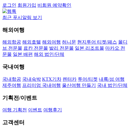
로그인
회원가입
비회원 예약확인
최근 푸시알림 보기
해외여행
해외항공
해외호텔
해외여행
허니문
현지투어 티켓/패스
몰디
브 전문몰
료칸 전문몰
발리 전문몰
일본 리조트몰
마카오 전
문몰
일본 배편
해외 법인/단체
국내여행
국내항공
국내숙박
KTX기차
렌터카
투어/티켓
내륙/섬 여행
제주여행
프리미엄 국내여행
울산여행 만들기
국내 법인/단체
기획전/이벤트
여행 기획전
이벤트
여행후기
고객센터