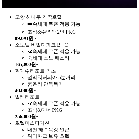
모항 해나루 가족호텔
🎟️숙세페 쿠폰 적용 가능
조식&수영장 2인 PKG
89,091원~
소노벨 비발디파크 B · C
📣숙세페 쿠폰 적용 가능
숙세페 소노 페스타
165,000원~
현대수리조트 속초
설악워터피아 5분거리
룸온리 단독특가
40,000원~
발레리조트
📣숙세페 쿠폰 적용 가능
조식&디너 PKG
256,000원~
호텔마스타대천
대천 해수욕장 인근
워터파크 보유 호텔