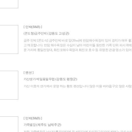
[ 민박(B&B) ]
(콘도형)금주민박
(강원도 고성군)
금주 민박 [콘도식] 금주민박 바로 앞(30m)에 반암해수욕장이 있어 경치가 매우 
고 깨끗합니다. 반암 해수욕장은 수심이 낮아 어린이들 동반한 가족 단위 피서객에
운 거리에 통일전망대, 화진포해수욕장과 화진포 호수 등 유명한 관광 명소가 있어 이 
[ 팬션 ]
가산생가 메밀꽃필무렵
(강원도 평창군)
가산 이효석 샌가에서 운영 하는 황토 펜션입니다 많은 이용 바라옵구요 많은 사랑도.
[ 민박(B&B) ]
가족별장
(제주도 남제주군)
저희 가족별장은 낚시터를 앞마당에 둔 바닷가에 자리잡고있으며 밤에는 파도소리 