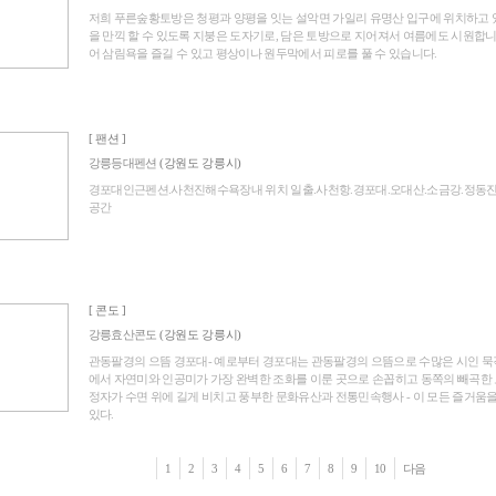
저희 푸른숲황토방은 청평과 양평을 잇는 설악면 가일리 유명산 입구에 위치하고
을 만끽 할 수 있도록 지붕은 도자기로, 담은 토방으로 지어져서 여름에도 시원합니
어 삼림욕을 즐길 수 있고 평상이나 원두막에서 피로를 풀 수 있습니다.
[ 팬션 ]
강릉등대펜션
(강원도 강릉시)
경포대인근펜션.사천진해수욕장내 위치 일출.사천항.경포대.오대산.소금강.정동진
공간
[ 콘도 ]
강릉효산콘도
(강원도 강릉시)
관동팔경의 으뜸 경포대- 예로부터 경포대는 관동팔경의 으뜸으로 수많은 시인 묵
에서 자연미와 인공미가 가장 완벽한 조화를 이룬 곳으로 손꼽히고 동쪽의 빼곡한
정자가 수면 위에 길게 비치고 풍부한 문화유산과 전통민속행사 - 이 모든 즐거움
있다.
1
2
3
4
5
6
7
8
9
10
다음