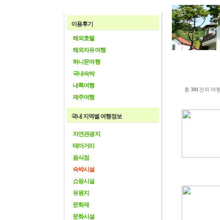
이용후기
해외호텔
해외자유여행
허니문여행
국내숙박
내륙여행
총
301
건의 여
제주여행
국내 지역별 여행정보
자연관광지
테마거리
음식점
숙박시설
쇼핑시설
유원지
문화재
문화시설