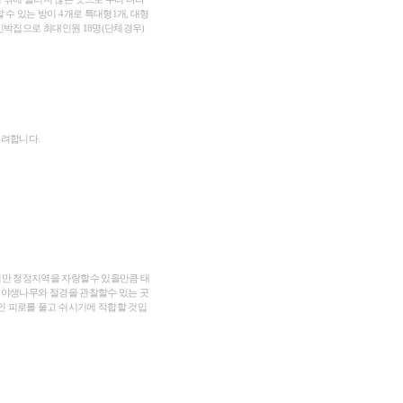
수 있는 방이 4개로 특대형1개, 대형
 민박집으로 최대인원 18명(단체경우)
수려합니다.
만 청정지역을 자랑할수 있을만큼 태
 야생나무와 절경을 관찰할수 있는 곳
인 피로를 풀고 쉬시기에 적합할 것입