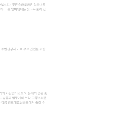
 있습니다. 푸른숲황토방은 향토내음
다. 바로 앞마당에는 잣나무 숲이 있
 주변관광지 가족.부부.연인을 위한
객의 사랑방이었으며, 동해의 경관 중
 노송들과 열두개의 누각, 고풍스러운
을 강릉 경포대효산콘도에서 즐길 수