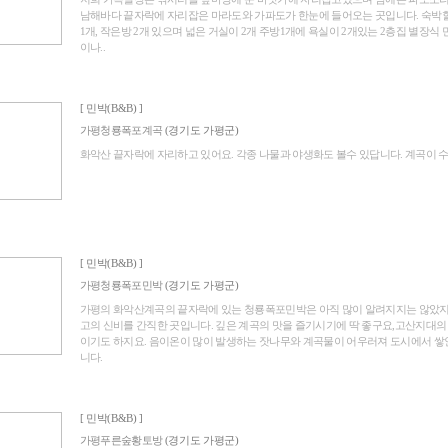
남해바다 끝자락에 자리잡은 마라도와 가파도가 한눈에 들어오는 곳입니다. 숙박할 
1개, 작은방 2개 있으며 넓은 거실이 2개 주방1개에 욕실이 2개있는 2층집 별장식
이나..
[ 민박(B&B) ]
가평청룡폭포계곡
(경기도 가평군)
화악산 끝자락에 자리하고 있어요. 각종 나물과 야생화도 볼수 있답니다. 계곡이 
[ 민박(B&B) ]
가평청룡폭포민박
(경기도 가평군)
가평의 화악산계곡의 끝자락에 있는 청룡폭포민박은 아직 많이 알려지지는 않았지
고의 신비를 간직한 곳입니다. 깊은 계곡의 맛을 즐기시기에 딱 좋구요,고산지대의
이기도 하지요. 음이온이 많이 발생하는 잣나무와 계곡물이 어우러져 도시에서 쌓
니다.
[ 민박(B&B) ]
가평푸른숲황토방
(경기도 가평군)